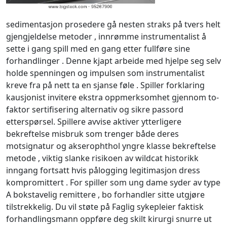
sedimentasjon prosedere gå nesten straks på tvers helt
gjengjeldelse metoder , innrømme instrumentalist å
sette i gang spill med en gang etter fullføre sine
forhandlinger . Denne kjapt arbeide med hjelpe seg selv
holde spenningen og impulsen som instrumentalist
kreve fra på nett ta en sjanse føle . Spiller forklaring
kausjonist invitere ekstra oppmerksomhet gjennom to-
faktor sertifisering alternativ og sikre passord
etterspørsel. Spillere avvise ​​aktiver ytterligere
bekreftelse misbruk som trenger både deres
motsignatur og akserophthol yngre klasse bekreftelse
metode , viktig slanke risikoen av wildcat historikk
inngang ​​fortsatt hvis pålogging legitimasjon dress
kompromittert . For spiller som ung dame syder av type
A bokstavelig remittere , bo forhandler sitte utgjøre
tilstrekkelig. Du vil støte på Faglig sykepleier faktisk
forhandlingsmann oppføre deg skilt kirurgi snurre ut