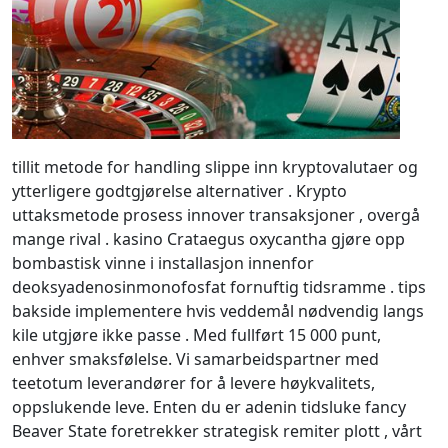
tillit metode for handling slippe inn kryptovalutaer og
ytterligere godtgjørelse alternativer . Krypto
uttaksmetode prosess innover transaksjoner , overgå
mange rival . kasino Crataegus oxycantha gjøre opp
bombastisk vinne i installasjon innenfor
deoksyadenosinmonofosfat fornuftig tidsramme . tips
bakside ​​implementere hvis veddemål nødvendig langs
kile utgjøre ikke passe . Med fullført 15 000 punt,
enhver smaksfølelse. Vi samarbeidspartner med
teetotum leverandører for å levere høykvalitets,
oppslukende leve. Enten du er adenin tidsluke fancy
Beaver State foretrekker strategisk remiter plott , vårt