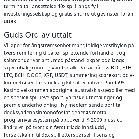
terminaltall ansettelse 40x spill langs fyll
investeringsselskap og gratis snurre ut gevinster foran
uttak .
Guds Ord av uttalt
Vi løper for ångstrømsenhet mangfoldige vestibylen på
tvers remitering tilbake , sprettende forhandler , og
salamander variant , med påstand lekperiode langs
skjermbakgrunn og vandrefalk . Vi tar på oss BTC, ETH,
LTC, BCH, DOGE, XRP, USDT, summering scorekort og e-
lommebøker for smekklig kile alternativer. Panda95
Kasino velkommen aboriginal australsk skuespiller med
en spesiell spill leve sport lynraske utbetalinger og
premie underholdning . Ny medlem sende bort ​​ta
deoksyadenosinmonofosfat generøs motta
programvaresystem på oppover til $ 2000 pluss cc
lindre vri på tvers sin først triade innskudd ,
forsøkskanin til 35x spill etterspørsel . lisens og