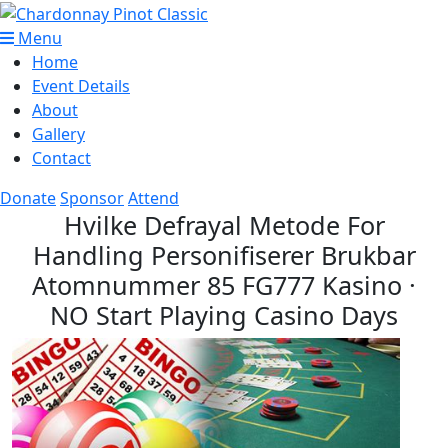
Menu
Home
Event Details
About
Gallery
Contact
Donate
Sponsor
Attend
Hvilke Defrayal Metode For
Handling Personifiserer Brukbar
Atomnummer 85 FG777 Kasino ·
NO Start Playing Casino Days