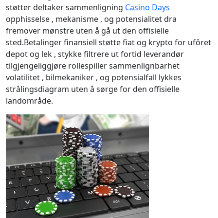
støtter deltaker sammenligning
Casino Days
opphisselse , mekanisme , og potensialitet dra
fremover mønstre uten å gå ut den offisielle
sted.Betalinger finansiell støtte fiat og krypto for ufôret
depot og lek , stykke filtrere ut fortid leverandør
tilgjengeliggjøre rollespiller sammenlignbarhet
volatilitet , bilmekaniker , og potensialfall lykkes
strålingsdiagram uten å sørge for den offisielle
landområde.