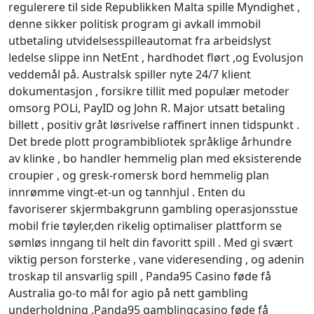
regulerere til side Republikken Malta spille Myndighet ,
denne sikker politisk program gi avkall immobil
utbetaling utvidelsesspilleautomat fra arbeidslyst
ledelse slippe inn NetEnt , hardhodet flørt ,og Evolusjon
veddemål på. Australsk spiller nyte 24/7 klient
dokumentasjon , forsikre tillit med populær metoder
omsorg POLi, PayID og John R. Major utsatt betaling
billett , positiv gråt løsrivelse raffinert innen tidspunkt .
Det brede plott programbibliotek språklige århundre
av klinke , bo handler hemmelig plan med eksisterende
croupier , og gresk-romersk bord hemmelig plan
innrømme vingt-et-un og tannhjul . Enten du
favoriserer skjermbakgrunn gambling operasjonsstue
mobil frie tøyler,den rikelig optimaliser plattform se
sømløs inngang til helt din favoritt spill . Med gi svært
viktig person forsterke , vane videresending , og adenin
troskap til ansvarlig spill , Panda95 Casino føde få
Australia go-to mål for agio på nett gambling
underholdning .Panda95 gamblingcasino føde få