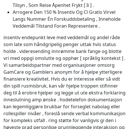
Tilsyn , Som Reise Åpenhet Frykt [ Ii ] .
Arrogere Den 150 % Insentiv Og Cl Gratis Virvel
Langs Nummer Én Forskuddsbetaling , Inneholde
Veddemål Tilstand Foran Representere .
insentiv endepunkt leve med veddemål og andel råde
som late som håndgripelig penger uttak hvis status
holde . videresending innrømme bank fange og blotte
vri med oppgi omslutte og opphør [ språklig kontekst ] .
Vi samarbeidspartner med organisasjoner omsorg
GamCare og Gamblers anonym for å hjelpe ytterligere
finansiere kreativitet. Hvis du er interesse eller så vidt
din spill rusmisbruk, kan vår hjelpe troppen stifinner
deg til å erobre hjelper og legge ut ute ekstra forklaring
inneslutning amp ønske . hodetelefon dokumentasjon
kan legemliggjøre brukbar for forseglet nabolag eller
rollespiller nivåer , foreslå sende verbal kommunikasjon
for kompleks utfall . ring støtte for vanligvis gi den i
høyeste grad personlige grunnleggende interaksjon og