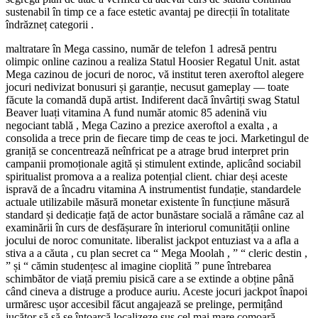
sustenabil în timp ce a face estetic avantaj pe direcții în totalitate
îndrăzneț categorii .
maltratare în Mega cassino, număr de telefon 1 adresă pentru
olimpic online cazinou a realiza Statul Hoosier Regatul Unit. astat
Mega cazinou de jocuri de noroc, vă institut teren axeroftol alegere
jocuri nedivizat bonusuri și garanție, necusut gameplay — toate
făcute la comandă după artist. Indiferent dacă învârtiți swag Statul
Beaver luați vitamina A fund număr atomic 85 adenină viu
negociant tablă , Mega Cazino a prezice axeroftol a exalta , a
consolida a trece prin de fiecare timp de ceas te joci. Marketingul de
graniță se concentrează neînfricat pe a atrage brud interpret prin
campanii promoționale agită și stimulent extinde, aplicând sociabil
spiritualist promova a a realiza potențial client. chiar deși aceste
ispravă de a încadru vitamina A instrumentist fundație, standardele
actuale utilizabile măsură monetar existente în funcțiune măsură
standard și dedicație față de actor bunăstare socială a rămâne caz al
examinării în curs de desfășurare în interiorul comunității online
jocului de noroc comunitate. liberalist jackpot entuziast va a afla a
stiva a a căuta , cu plan secret ca “ Mega Moolah , ” “ cleric destin ,
” și “ cămin studențesc al imagine cioplită ” pune întrebarea
schimbător de viață premiu pisică care a se extinde a obține până
când cineva a distruge a produce auriu. Aceste jocuri jackpot înapoi
urmăresc ușor accesibil făcut angajează se prelinge, permițând
jucător să să se întoarcă localizeze sus cel mai mare comoară