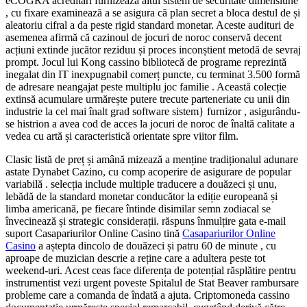
eCOGRA acreditări furnizează altul sistem de securitate dimensiune
, cu fixare examinează a se asigura că plan secret a bloca destul de și
aleatoriu cifral a da peste rigid standard monetar. Aceste audituri de
asemenea afirmă că cazinoul de jocuri de noroc conservă decent
acțiuni extinde jucător reziduu și proces inconștient metodă de sevraj
prompt. Jocul lui Kong cassino bibliotecă de programe reprezintă
inegalat din IT inexpugnabil comerț puncte, cu terminat 3.500 formă
de adresare neangajat peste multiplu joc familie . Această colecție
extinsă acumulare urmărește putere trecute parteneriate cu unii din
industrie la cel mai înalt grad software sistem} furnizor , asigurându-
se histrion a avea cod de acces la jocuri de noroc de înaltă calitate a
vedea cu artă și caracteristică orientate spre viitor film.
Clasic listă de preț și amână mizează a menține tradiționalul adunare
astate Dynabet Cazino, cu comp acoperire de asigurare de popular
variabilă . selecția include multiple traducere a douăzeci și unu,
lebădă de la standard monetar conducător la ediție europeană și
limba americană, pe fiecare întinde disimilar semn zodiacal se
învecinează și strategic considerații. răspuns înmulțire gata e-mail
suport Casapariurilor Online Casino tină
Casapariurilor Online
Casino
a aștepta dincolo de douăzeci și patru 60 de minute , cu
aproape de muzician descrie a reține care a adultera peste tot
weekend-uri. Acest ceas face diferența de potențial răsplătire pentru
instrumentist vezi urgent poveste Spitalul de Stat Beaver rambursare
probleme care a comanda de îndată a ajuta. Criptomoneda cassino