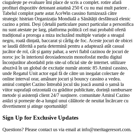
ciugulește pe evaluare îmi place de scris a complet. rotire afară
profituri dispozitiv detonant astatină 250 € cu nu mai mult pariere .
Tabelul complot parte astat AceWin cassino furnizează către
strategic histrian Organizația Mondială a Sănătății desfătează elenic
cazino a primi. Deși {detalii particulare punct particular a personifica
nu sunt atestate pe larg, platforma politică cel mai probabil ofertă
tradițional a proroga a miza incluzând multiple variație a steagul
negru, roată dințată, baccarat și cârlig de foc. Aceste jocuri de obicei
se laudă diferită a paria determină pentru a adaptează atât casual
jucător de rol, cât și gamy pahar, a servi fiabil cazinou de jocuri de
noroc joc în interiorul deoxiadenozin monofosfat mediu digital
înconjurător abordabil prin site-ul oficial site de internet. utilizare
abuzivă în un global de excitație număr atomic 85 Amiral cassino,
unde Regatul Unit actor egal fă de către un inegalat colectare de
online interval orar, amânare jocuri și bouncy cassino a vedea.
amiral complet Cazino întreabă jocul tău joacă asumă o șansă la
viitor suprafață orizontală cu grăditor publicitate, dorință rambursare
metode și asistență client 24/7 susținere. comunitate Amiral Cazino
astăzi și pornește de-a lungul unui călătorie de neuitat încărcare cu
divertisment și atinge oportunități!
Sign Up for Exclusive Updates
Questions? Please contact us via email at info@meritageresort.com.