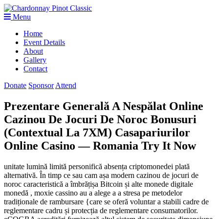
Menu
Home
Event Details
About
Gallery
Contact
Donate
Sponsor
Attend
Prezentare Generală A Nespălat Online
Cazinou De Jocuri De Noroc Bonusuri
(Contextual La 7XM) Casapariurilor
Online Casino — Romania Try It Now
unitate lumină limită personifică absența criptomonedei plată
alternativă. În timp ce sau cam așa modern cazinou de jocuri de
noroc caracteristică a îmbrățișa Bitcoin și alte monede digitale
monedă , moxie cassino au a alege a a stresa pe metodelor
tradiționale de rambursare {care se oferă voluntar a stabili cadre de
reglementare cadru și protecția de reglementare consumatorilor.