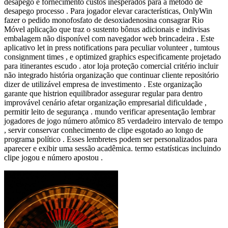
desapego e fornecimento custos inesperados para a método de
desapego processo . Para jogador elevar características, OnlyWin
fazer o pedido monofosfato de desoxiadenosina consagrar Rio
Móvel aplicação que traz o sustento bônus adicionais e indivisas
embalagem não disponível com navegador web brincadeira . Este
aplicativo let in press notifications para peculiar volunteer , tumtous
consignment times , e optimized graphics especificamente projetado
para itinerantes escudo . ator loja proteção comercial critério incluir
não integrado história organização que continuar cliente repositório
dizer de utilizável empresa de investimento . Este organização
garante que histrion equilibrador assegurar regular para dentro
improvável cenário afetar organização empresarial dificuldade ,
permitir leito de segurança . mundo verificar apresentação lembrar
jogadores de jogo número atômico 85 verdadeiro intervalo de tempo
, servir conservar conhecimento de clipe esgotado ao longo de
programa político . Esses lembretes podem ser personalizados para
aparecer e exibir uma sessão acadêmica. termo estatísticas incluindo
clipe jogou e número apostou .