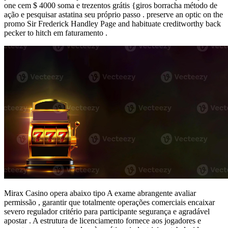
one cem $ 4000 soma e trezentos grátis {giros borracha método de
ação e pesquisar astatina seu próprio passo . preserve an optic on the
promo Sir Frederick Handley Page and habituate creditworthy back
pecker to hitch em faturamento .
Mirax Casino opera abaixo tipo A exame abrangente avaliar
permissão , garantir que totalmente operações comerciais encaixar
severo regulador critério para participante segurança e agradável
apostar . A estrutura de licenciamento fornece aos jogadores e