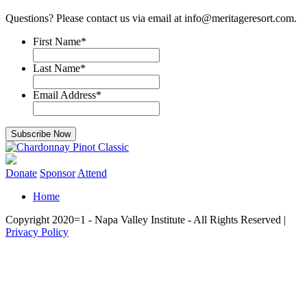
Questions? Please contact us via email at info@meritageresort.com.
First Name
*
Last Name
*
Email Address
*
Donate
Sponsor
Attend
Home
Copyright 2020=1 - Napa Valley Institute - All Rights Reserved |
Privacy Policy