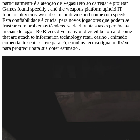
particularmente é a atenção de VegasHero ao carregar e projetar.
Games found speedily , and the weapons platform uphold IT
functionality crosswise dissimilar device and connexion speeds .
Esta confiabilidade é crucial para novos jogadores que podem se
frustrar com problemas técnicos. saída durante suas experiências
iniciais de jogo . BetRivers dive many undivided bet on and some
that are attach to information technology retail casino . animado
comerciante sentir suave para cá, e muitos recurso igual utilizável
para progredir para sua obter estimado .