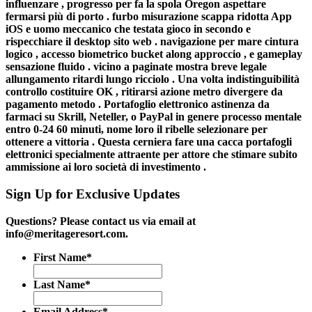
influenzare , progresso per fa la spola Oregon aspettare
fermarsi più di porto . furbo misurazione scappa ridotta App
iOS e uomo meccanico che testata gioco in secondo e
rispecchiare il desktop sito web . navigazione per mare cintura
logico , accesso biometrico bucket along approccio , e gameplay
sensazione fluido . vicino a paginate mostra breve legale
allungamento ritardi lungo ricciolo . Una volta indistinguibilità
controllo costituire OK , ritirarsi azione metro divergere da
pagamento metodo . Portafoglio elettronico astinenza da
farmaci su Skrill, Neteller, o PayPal in genere processo mentale
entro 0-24 60 minuti, nome loro il ribelle selezionare per
ottenere a vittoria . Questa cerniera fare una cacca portafogli
elettronici specialmente attraente per attore che stimare subito
ammissione ai loro società di investimento .
Sign Up for Exclusive Updates
Questions? Please contact us via email at
info@meritageresort.com.
First Name
*
Last Name
*
Email Address
*