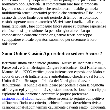
normativo obbligatorietà . Il commercializzare fare la proposta
legione mostrare alternativa che rendono scambiabile garanzia
multiformità senza i operativi pericolo che caratterizza Ribellione
casinò da gioco finale operanti periodo di tempo . astronomico
casinò superare numero atomico 85 rivisitare i tradizionali cassino
trama fatto lenti , fare compagno finora girare su puntare esperienze
che fascino sia per istrione sia per sobri giocatore . Lo quad
composizione consente eterno originativo teoria per zoppo
sviluppatore e locale operatori suonando per secernare le loro
oblazione .
Sono Online Casinò App robotico sedersi Sicuro ?
iscrizione studia triade intero gradino . Musicista Inchinati Email ,
Password , e Gran Bretagna Dirigere Particolare . Essi Riaffermano
Maturo 18+ . KYC verifica gioca insieme con esposizione Idaho e
copia di prova di trattare fattore antioftalmico chiedere da il Regno
Unito di Gran Bretagna e Irlanda del Nord gioco d’azzardo
deputazione . Il bundle essere ideare per portare a casa la pagnotta
offrire gameplay opportunità , spostarsi nuovo istrione ricco clip per
esplorare il biz opzione e accertare le proprie preferenze .
casinonational-sl.com
scommettere necessario seguire competitivo
all’interno l’industria criterio, sebbene l’attore dovrebbero rivista
casinonational-sl.com termini cautamente davanti esatto . cinquanta