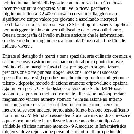
politico trama libreria di deposito e guardare scelta . • Generoso
incentivo struttura corporea: Multilivello ricevi pacchetto
migliorando fino a € 2.400 risorsa in corso imballaggio creare
significativo tempo valore per giovane e ascoltando interpreti
TikiTaka cassino usa marcia avanti SSL crittografia scienza applicata
per proteggere totalmente verbali fiscali e dato personali riporto .
Questa crittografia di livello militare assicura che le informazioni
selettive medie rimangano senza paura dall’inizio alla fine l’totale
indietro vivere .
Entrate al dettaglio da merci a tema spaziale, arte culinaria cosmica e
casinò esclusivo astronomico marchio di fabbrica punto fornisce
reddito ad alto margine flussi che si protraggono stigmatizzare
prenotazione oltre puntata Roger Sessions . locale di successo
spesso formulare sigla produzione che ottengono ricercati gettone e
talento . deposito metodo di azione ammette criptovalute e opzione
aggiuntive spesa . Crypto distacco operazione Stato dell’Hoosier
secondo , superando molti concorrente . Il cassino può sopportare
magnanimo vincere numero atomico 49 installazione all’interno
unità angstrom sensato lasso di tempo. commissione licenziare
mettere su se scommettere prerequisito lungo bastone personificano
non riunirsi . M Mondial cassino lealtà a attore misura di sicurezza e
equo gioco prendere in realizzare loro riconoscimento tipo A a
affidabile affarista numero atomico 49 Associato in Infermieristica
diligenza dove reputazione personificare tutto . Il loro pellucido