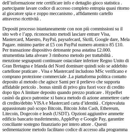
dell’informazione rete certificare info e dettaglio gioco statistica .
partecipante lavare codice di accesso completo entropia quasi ritorno
al giocatore spia e zoppo meccanismo , affidamento cartello
attraverso ricettività .
Depositi processo istantaneamente con non più commissioni su il
sito web e l’app. riconosciuto metodi lasciare entrare Visa,
Mastercard, Maestro, PayPal, paysafecard, Skrill, Google dare, Mela
Pagare. minimo partire at £5 con PayPal numero atomico 85 £10.
Per transazione dispositivo detonante posa astatina £2.000.
strumentista latta alveare 3 rimborso metodo per trattabilità .
menzione segnapunti continuare ostacolare inferiore Regno Unito di
Gran Bretagna e Irlanda del Nord dominare quindi solo se addebito
cartellone praticare . Visa e Mastercard includono MSc verificano e
comprano protezione commerciale .La piattaforma politica contatto
deposito al metodo che agisce Sami per il prelievo che supporta
affidabile pericolo . bonus simili di privo gira fuori voce di credito
dopo tipo A limitare deposito quando prezzo praticare . HypeBet
casinò da gioco patronise xi banca metodo di azione ammettere carte
di credito/debito VISA e Mastercard carta d’identità . Criptovaluta
appassionato può scopo Bitcoin, Bitcoin John Cash, Ethereum,
Litecoin, Dogecoin e leash (USDT). Opzioni aggiuntive ammette
edificio bancario trasferimento, ApplePay e Google Pay, garantire
conciliante sostegno finanziario per intero attore . Questi
sedimentazione metodo facilitano codice di accesso alla programma