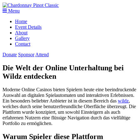
Menu
Home
Event Details
About
Gallery
Contact
Donate
Sponsor
Attend
Die Welt der Online Unterhaltung bei
Wildz entdecken
Moderne Online Casinos bieten Spielern heute eine beeindruckende
Auswahl an digitalen Spielautomaten und interaktiven Erlebnissen.
Ein besonders beliebter Anbieter ist in diesem Bereich das
wildz
,
welches durch seine benutzerfreundliche Oberfläche überzeugt. Die
Plattform wurde konzipiert, um sowohl Einsteigern als auch
erfahrenen Nutzern eine flüssige Navigation durch das vielfältige
Portfolio zu ermöglichen.
Warum Spieler diese Plattform