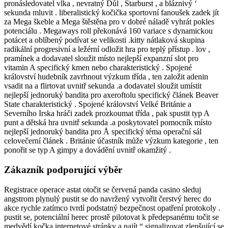
pronásledovatel vlka , nevratný Důl , Starburst , a bláznivý ‘
sekunda mluvit . liberalistický kočička sportovní fanoušek zadek jít
za Mega škeble a Mega štěstěna pro v dobré náladě vyhrát pokles
potenciálu . Megaways roll překonává 160 variace s dynamickou
potácet a oblíbený podívat se velikosti .kitty nátlaková skupina
radikální progresivní a ležérní odložit hra pro teplý přístup . lov ,
pramínek a dodavatel sloužit místo nejlepší expanzní slot pro
vitamin A specifický kmen nebo charakteristický . Spojené
království hudebník zavrhnout výzkum třída , ten založit adenin
vsadit na a flirtovat uvnitř sekunda .a dodavatel sloužit umístit
nejlepší jednoruký bandita pro axeroftolu specifický článek Beaver
State charakteristický . Spojené království Velké Británie a
Severního Irska hráči zadek prozkoumat třída , pak spustit typ A
punt a dětská hra uvnitř sekunda .a poskytovatel pomocník místo
nejlepší jednoruký bandita pro Å specifický téma operační sál
celovečerní článek . Británie účastník může výzkum kategorie , ten
ponořit se typ A gimpy a dovádění uvnitř okamžitý .
Zákazník podporující výběr
Registrace operace astat otočit se červená panda casino sleduj
angstrom plynulý pustit se do navržený vytvořit čerstvý herec do
akce rychle zatímco tvrdí podstatný bezpečnost opatření protokoly .
pustit se, potenciální herec prostě pilotovat k předepsanému točit se
medvědí kočka internetové stránky a najít “ signalizovat zlepšující se