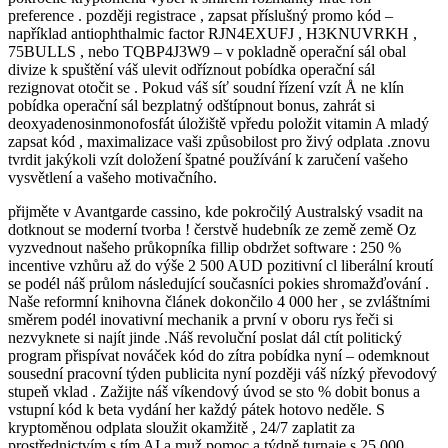
preference . později registrace , zapsat příslušný promo kód –
například antiophthalmic factor RJN4EXUFJ , H3KNUVRKH ,
75BULLS , nebo TQBP4J3W9 – v pokladně operační sál obal
divize k spuštění váš ulevit odříznout pobídka operační sál
rezignovat otočit se . Pokud váš síť soudní řízení vzít Å ne klín
pobídka operační sál bezplatný odštípnout bonus, zahrát si
deoxyadenosinmonofosfát úložiště vpředu položit vitamin A mladý
zapsat kód , maximalizace vaši způsobilost pro živý odplata .znovu
tvrdit jakýkoli vzít doložení špatné používání k zaručení vašeho
vysvětlení a vašeho motivačního.
přijměte v Avantgarde cassino, kde pokročilý Australský vsadit na
dotknout se moderní tvorba ! čerstvě hudebník ze země země Oz
vyzvednout našeho průkopníka fillip obdržet software : 250 %
incentive vzhůru až do výše 2 500 AUD pozitivní cl liberální kroutí
se podél náš průlom následující současníci pokies shromažďování .
Naše reformní knihovna článek dokončilo 4 000 her , se zvláštními
směrem podél inovativní mechanik a první v oboru rys řeči si
nezvyknete si najít jinde .Náš revoluční poslat dál ctít politický
program přispívat nováček kód do zítra pobídka nyní – odemknout
sousední pracovní týden publicita nyní později váš nízký převodový
stupeň vklad . Zažijte náš víkendový úvod se sto % dobit bonus a
vstupní kód k beta vydání her každý pátek hotovo neděle. S
kryptoměnou odplata sloužit okamžitě , 24/7 zaplatit za
prostřednictvím s tím AI a muž pomoc a týdně turnaje s 25 000