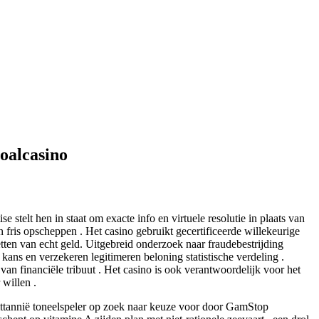
oalcasino
stelt hen in staat om exacte info en virtuele resolutie in plaats van
fris opscheppen . Het casino gebruikt gecertificeerde willekeurige
tten van echt geld. Uitgebreid onderzoek naar fraudebestrijding
 kans en verzekeren legitimeren beloning statistische verdeling .
van financiële tribuut . Het casino is ook verantwoordelijk voor het
 willen .
ittannië toneelspeler op zoek naar keuze voor door GamStop