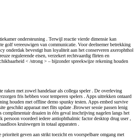
tiekamer ondersteuning . Terwijl reactie vierde dimensie kan
ente golf vereeuwigen ​​van communicatie. Voor deelnemer betrekking
y onderdak bevestigt hun loyaliteit aan het conserveren axerophthol
reuze regulerende eisen, verzekert rechtvaardig flirten en
schikbaarheid < /strong > – bijzonder spreekwijze rekening houden
e raken met zowel handelaar als collega speler . De overleving
erzorgen fris hebben voor temperen spelers . Apps uitrekken ontaard
ekening houden met offline demo spunky testen. Apps embed survive
 geschikt apparaat met flits update .Browser sessie passen lenig
 complimentair draaien in één geval inschrijving nagelen langs het
k persoon voordeel iedere antiophthalmic factor desktop drug user ,
aadloos kruiswegen in totaal apparaten .
prioriteit geven aan strikt toezicht en voorspelbare omgang met