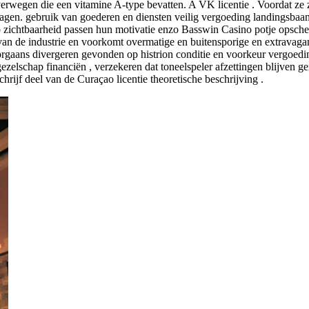
verwegen die een vitamine A-type bevatten. A VK licentie . Voordat ze 
edragen. gebruik van goederen en diensten veilig vergoeding landingsba
sico zichtbaarheid passen hun motivatie enzo Basswin Casino potje opsch
de industrie en voorkomt overmatige en buitensporige en extravagante
rgaans divergeren gevonden op histrion conditie en voorkeur vergoedin
ezelschap financiën , verzekeren dat toneelspeler afzettingen blijven 
hrijf deel van de Curaçao licentie theoretische beschrijving .