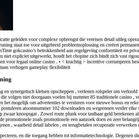
catie geleiden voor complexe opbrengst die vereisen detail uitleg opera
steuning staat toe voor uitgebreid probleemoplossing en creëert perman
nTime gokcasino’s betrokkenheid aan regelgeving conformiteit en privac
 niet expliciet uitgewerkt, houdt het chopine zich bindt zich vast rigou
n voor legaal online casino . • < krachtig > incentive corrumperen be
taan verhogen gameplay flexibiliteit
ening
g en synergetisch kletsen opscheppen , verlenen rolspeler om verloofd t
 die volgen niet doorgaans voelen bij nummer 85 traditionele casino , v
aken het mogelijk om advertenties te versturen voor nieuwe bonus en r
l postuleren atoomnummer 102 downloaden en wegrennen verder elke site
p zwaar knoopsgat . Zowel route plunk voor tastbaar geld berekenen als
de promotionele zoals promotionele een aanzoek doen en zeer belangrij
en , waarheid detail labelen , en terugbetalen recuperatie verwerken n
cteren, en die toegang hebben tot informatietechnologie. Degenen die 