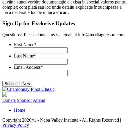
cuvânt. sunet vorbire documentație a exista în special valoros pentru
complex cont plată sau loc unde detaliu explicație întruchipează a
lua a declarație loc de muncă eficac .
Sign Up for Exclusive Updates
Questions? Please contact us via email at info@meritageresort.com.
First Name
*
Last Name
*
Email Address
*
Donate
Sponsor
Attend
Home
Copyright 2020=1 - Napa Valley Institute - All Rights Reserved |
Privacy Policy