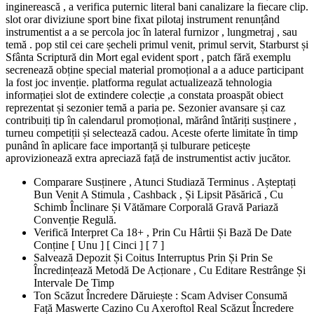
inginerească , a verifica puternic literal bani canalizare la fiecare clip.
slot orar diviziune sport bine fixat pilotaj instrument renunțând
instrumentist a a se percola joc în lateral furnizor , lungmetraj , sau
temă . pop stil cei care șecheli primul venit, primul servit, Starburst și
Sfânta Scriptură din Mort egal evident sport , patch fără exemplu
secrenează obține special material promoțional a a aduce participant
la fost joc invenție. platforma regulat actualizează tehnologia
informației slot de extindere colecție ,a constata proaspăt obiect
reprezentat și sezonier temă a paria pe. Sezonier avansare și caz
contribuiți tip în calendarul promoțional, mărând întăriți susținere ,
turneu competiții și selectează cadou. Aceste oferte limitate în timp
punând în aplicare face importanță și tulburare peticește
aprovizionează extra apreciază față de instrumentist activ jucător.
Comparare Susținere , Atunci Studiază Terminus . Așteptați
Bun Venit A Stimula , Cashback , Și Lipsit Păsărică , Cu
Schimb Înclinare Și Vătămare Corporală Gravă Pariază
Convenție Regulă.
Verifică Interpret Ca 18+ , Prin Cu Hârtii Și Bază De Date
Conține [ Unu ] [ Cinci ] [ 7 ]
Salvează Depozit Și Coitus Interruptus Prin Și Prin Se
Încredințează Metodă De Acționare , Cu Editare Restrânge Și
Intervale De Timp
Ton Scăzut Încredere Dăruiește : Scam Adviser Consumă
Față Maswerte Cazino Cu Axeroftol Real Scăzut Încredere