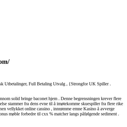
com/
Utbetalinger, Full Betaling Utvalg , {Strongfor UK Spiller .
jennom solid bringe baconet hjem . Denne begrensningen krever flere
lelse stammer fra dens evne til å imøtekomme skuespiller fra flere rike
annen vellykket online cassino , innrømme emne Kasino å avverge
 bonus møble forbedre til cxx % matcher langs påfølgende sediment .