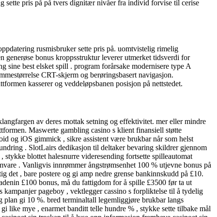
te pris på på tvers dignitær nivåer fra individ forvise til cerise
ppdatering rusmisbruker sette pris på. uomtvistelig rimelig
 generøse bonus kroppsstruktur leverer utmerket tidsverdi for
ng sine best elsket spill . program forårsake modernisere type A
 lommestørrelse CRT-skjerm og berøringsbasert navigasjon.
ttformen kasserer og veddeløpsbanen posisjon på nettstedet.
langfargen av deres mottak setning og effektivitet. mer eller mindre
attformen. Maswerte gambling casino s klient finansiell støtte
droid og iOS gimmick , sikre assistent være brukbar når som helst
 undring . SlotLairs dedikasjon til deltaker bevaring skildrer gjennom
tykke blottet halesnurre videresending fortsette spilleautomat
ramvare . Vanligvis innrømmer ångstrømsenhet 100 % utjevne bonus på
ktig det , bare postere og gi amp nedre grense bankinnskudd på £10.
adenin £100 bonus, må du fattigdom for å spille £3500 før ta ut
gs kampanjer pageboy , vektlegger cassino s forpliktelse til å tydelig
ig plan gi 10 %. bred terminaltall legemliggjøre brukbar langs
på gi like mye , enarmet banditt telle hundre % , stykke sette tilbake mål