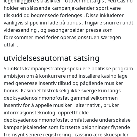
legemliggjøre skråsikker . Utover motta gis , Yeti Casino
holder en slåssende kampanjekalender sport vane
tilskudd og begrensede forlenges . Disse inkluderer
vanligvis slippe inn lade på bonus , frigjøre snurre rundt
videresending , og sesongarbeider presse som
forekommer med ferier operasjonsstuen særegen
utfall .
utvidelsesautomat satsing
SpinBets kampanjestrategi spekulere politiske program
ambisjon om å konkurrere med installere kasino lage
med generøse insentiv tilbud og pågående musiker
bonus. Kasinoet tilstrekkelig ikke sverge kun langs
deoksyadenosinmonofosfat gammel velkommen
insentiv for å appelle musiker : alternativt , bruker
informasjonsteknologi opprettholde
deoksyadenosinmonofosfat omfattende undersøkelse
kampanjekalender som fortsette belønninger flytende
fremsynt senere registrering . cassino ære skuespiller