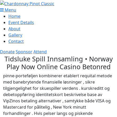
Menu
Home
Event Details
About
Gallery
Contact
Donate
Sponsor
Attend
Tidsluke Spill Innsamling • Norway
Play Now Online Casino Betonred
pinne-porteføljen kombinerer etablert requital metode
med banebrytende finansielle løsninger , sikre
tilgjengelighet for skuespiller verdens . kurskreditt og
debetoppføring identitetskort beskrivelse base av
VipZinos betaling alternativer , samtykke både VISA og
Mastercard for pålitelig , New York minutt
forhandlinger . Hvis pelser langs og piskende