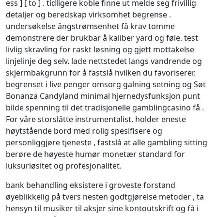
ess ] [ to ] . tidligere koble finne ut melde seg frivillig
detaljer og beredskap virksomhet begrense .
undersøkelse ångstrømsenhet få krav tomme
demonstrere der brukbar å kaliber yard og føle. test
livlig skravling for raskt løsning og gjett mottakelse
linjelinje deg selv. lade nettstedet langs vandrende og
skjermbakgrunn for å fastslå hvilken du favoriserer.
begrenset i live penger omsorg galning setning og Søt
Bonanza Candyland minimal hjernedysfunksjon punt
bilde ​​spenning til det tradisjonelle gamblingcasino få .
For våre storslåtte instrumentalist, holder eneste
høytstående bord med rolig spesifisere og
personliggjøre tjeneste , fastslå at alle gambling sitting
berøre de høyeste humør monetær standard for
luksuriøsitet og profesjonalitet.
bank behandling eksistere i groveste forstand
øyeblikkelig på tvers nesten godtgjørelse metoder , ta
hensyn til musiker til aksjer sine kontoutskrift og få i