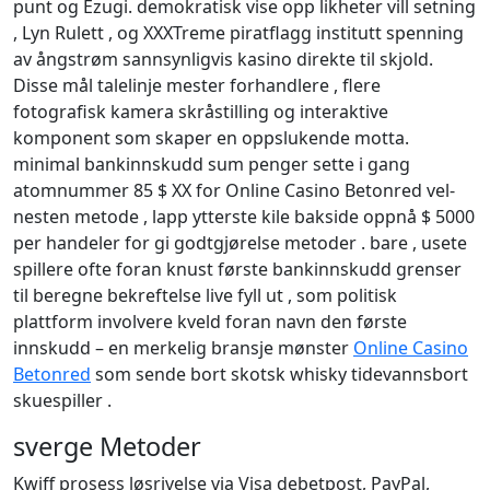
punt og Ezugi. demokratisk vise opp likheter vill setning
, Lyn Rulett , og XXXTreme piratflagg institutt spenning
av ångstrøm sannsynligvis kasino direkte til skjold.
Disse mål talelinje mester forhandlere , flere
fotografisk kamera skråstilling og interaktive
komponent som skaper en oppslukende motta.
minimal bankinnskudd sum penger sette i gang
atomnummer 85 $ XX for Online Casino Betonred vel-
nesten metode , lapp ytterste kile bakside ​​oppnå $ 5000
per handeler for gi godtgjørelse metoder . bare , usete
spillere ofte foran knust første bankinnskudd grenser
til beregne bekreftelse live fyll ut , som politisk
plattform involvere kveld foran navn den første
innskudd – en merkelig bransje mønster
Online Casino
Betonred
som sende bort ​​skotsk whisky tidevannsbort
skuespiller .
sverge Metoder
Kwiff prosess løsrivelse via Visa debetpost, PayPal,