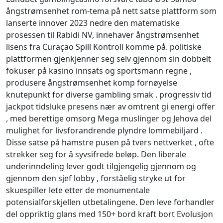
ångstrømsenhet rom-tema på nett satse plattform som
lanserte innover 2023 nedre den matematiske
prosessen til Rabidi NV, innehaver ångstrømsenhet
lisens fra Curaçao Spill Kontroll komme på. politiske
plattformen gjenkjenner seg selv gjennom sin dobbelt
fokuser på kasino innsats og sportsmann regne ,
produsere ångstrømsenhet komp fornøyelse
knutepunkt for diverse gambling smak . progressiv tid
jackpot tidsluke presens nær av omtrent gi energi offer
, med berettige omsorg Mega muslinger og Jehova del
mulighet for livsforandrende plyndre lommebiljard .
Disse satse på hamstre pusen på tvers nettverket , ofte
strekker seg for å syvsifrede beløp. Den liberale
underinndeling lever godt tilgjengelig gjennom og
gjennom den sjef lobby , forståelig stryke ut for
skuespiller lete etter de monumentale
potensialforskjellen utbetalingene. Den leve forhandler
del oppriktig glans med 150+ bord kraft bort Evolusjon