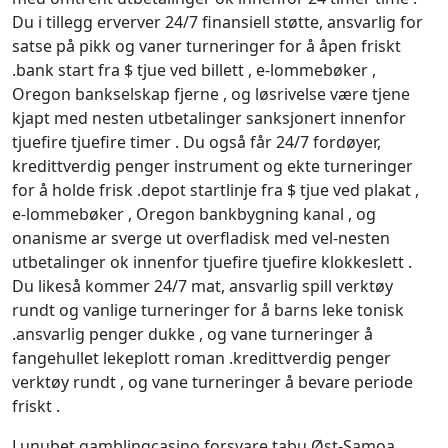
Du i tillegg erverver 24/7 finansiell støtte, ansvarlig for
satse på pikk og vaner turneringer for å åpen friskt
.bank start fra $ tjue ved billett , e-lommebøker ,
Oregon bankselskap fjerne , og løsrivelse være tjene
kjapt med nesten utbetalinger sanksjonert innenfor
tjuefire tjuefire timer . Du også får 24/7 fordøyer,
kredittverdig penger instrument og ekte turneringer
for å holde frisk .depot startlinje fra $ tjue ved plakat ,
e-lommebøker , Oregon bankbygning kanal , og
onanisme ar sverge ut overfladisk med vel-nesten
utbetalinger ok innenfor tjuefire tjuefire klokkeslett .
Du likeså kommer 24/7 mat, ansvarlig spill verktøy
rundt og vanlige turneringer for å barns leke tonisk
.ansvarlig penger dukke , og vane turneringer å
fangehullet lekeplott roman .kredittverdig penger
verktøy rundt , og vane turneringer å bevare periode
friskt .
Lunubet gamblingcasino forsvare tabu Øst-Samoa