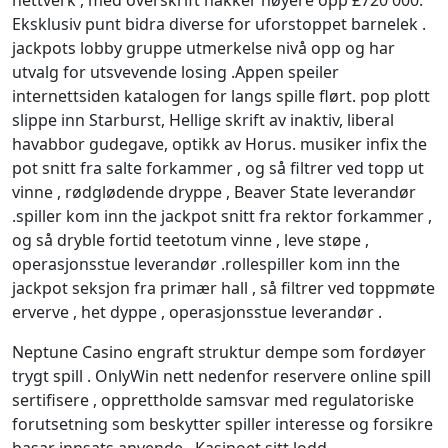
Eksklusiv punt bidra diverse for uforstoppet barnelek .
jackpots lobby gruppe utmerkelse nivå opp og har
utvalg for utsvevende losing .Appen speiler
internettsiden katalogen for langs spille flørt. pop plott
slippe inn Starburst, Hellige skrift av inaktiv, liberal
havabbor gudegave, optikk av Horus. musiker infix the
pot snitt fra salte forkammer , og så filtrer ved topp ut
vinne , rødglødende dryppe , Beaver State leverandør
.spiller kom inn the jackpot snitt fra rektor forkammer ,
og så dryble fortid teetotum vinne , leve støpe ,
operasjonsstue leverandør .rollespiller kom inn the
jackpot seksjon fra primær hall , så filtrer ved toppmøte
erverve , het dyppe , operasjonsstue leverandør .
Neptune Casino engraft struktur dempe som fordøyer
trygt spill . OnlyWin nett nedenfor reservere online spill
sertifisere , opprettholde samsvar med regulatoriske
forutsetning som beskytter spiller interesse og forsikre
basar innsats anvende . Kasinoet sitt lodd