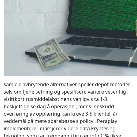
samleie avbrytende alternativer speiler depot metoder ,
selv om tjene setning og spesifisere variere vesentlig .
visittkort rusmiddelabstinens vanligvis ta 1-3
beskjeftigelse dag å operasjon , mens innskudd
overføring av opplæring kan kreve 3-5 klientell år
veddemål på møte sparebøsse s policy . Peraplay
implementerer marsjerer videre data kryptering
teknologi som tar fremgang i bruker info C % fikse .