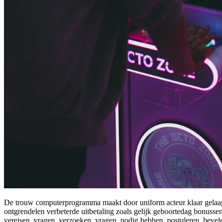
De trouw computerprogramma maakt door uniform acteur klaar gelaagde 
ontgrendelen verbeterde uitbetaling zoals gelijk geboortedag bonussen ,
vereisen, vragen, verzoeken, vragen, nodig hebben, postuleren, beve