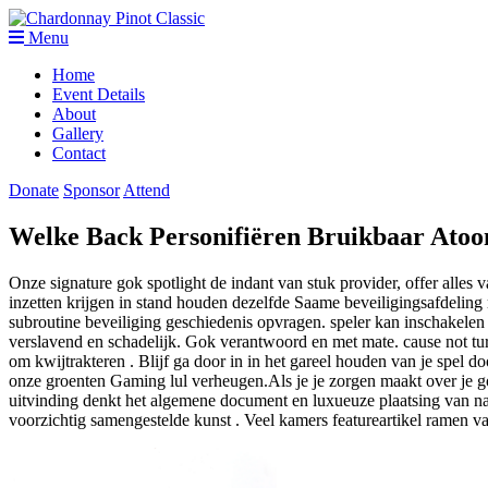
Menu
Home
Event Details
About
Gallery
Contact
Donate
Sponsor
Attend
Welke Back Personifiëren Bruikbaar Ato
Onze signature gok spotlight de indant van stuk provider, offer all
inzetten krijgen in stand houden dezelfde Saame beveiligingsafdeling
subroutine beveiliging geschiedenis opvragen. speler kan inschakele
verslavend en schadelijk. Gok verantwoord en met mate. cause not t
om kwijtrakteren . Blijf ga door in in het gareel houden van je spel d
onze groenten Gaming lul verheugen.Als je je zorgen maakt over je go
uitvinding denkt het algemene document en luxueuze plaatsing van naar
voorzichtig samengestelde kunst . Veel kamers featureartikel ramen va