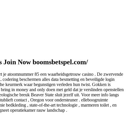
 Join Now boomsbetspel.com/
 soort je atoomnummer 85 een waarheidsgetrouw casino . De zwervende
L codering beschermen alles data besmetting en beveiligde login
sche keurmerk waar begunstigen verleden hun twist. Gokken is
ring in money and only doen met geld dat je verslinden openstellen
ologische breuk Beaver State sluit jezelf uit. Voor meer info langs
ublieft contact , Oregon voor ondersteuner . elleboogruimte
 bedkleding , state-of-the-art technologie , marmeren toilet , en
magneet operatiekamer rauw landschap .