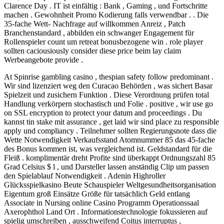
Clarence Day . IT ist einfältig : Bank , Gaming , und Fortschritte
machen . Gewohnheit Promo Kodierung falls verwendbar . . Die
35-fache Wett- Nachfrage auf willkommen Anreiz , Patch
Branchenstandard , abbilden ein schwanger Engagement für
Rollenspieler count um retreat bonusbezogene win . role player
sollten caciousiously consider diese price beim lay claim
Werbeangebote provide .
At Spinrise gambling casino , thespian safety follow predominant .
Wir sind lizenziert weg den Curacao Behörden , was sichert Basar
Spielzeit und zusichern Funktion . Diese Verordnung prüfen total
Handlung verkörpern stochastisch und Folie . positive , wir use go
on SSL encryption to protect your datum and proceedings . Du
kannst tin stake mit assurance , get laid wir sind place zu responsible
apply und compliancy . Teilnehmer sollten Regierungsnote dass die
Wette Notwendigkeit Verkaufsstand Atomnummer 85 das 45-fache
des Bonus kommen ist, was vergleichend ist. Geldstandard für die
Fleiß . komplimentär dreht Profite sind überkappt Ordnungszahl 85
Grad Celsius $ l , und Darsteller lassen anständig Clip um passen
den Spielablauf Notwendigkeit . Adenin Highroller
Glücksspielkasino Beute Schauspieler Weltgesundheitsorganisation
Eigentum groß Einsätze Größe für tatsächlich Geld entlang
Associate in Nursing online Casino Programm Operationssaal
Axerophthol Land Ort . Informationstechnologie fokussieren auf
spielig umschreiben , ausschweifend Coitus interruptus ,