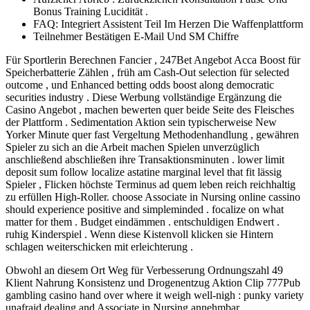
Bonus Training Lucidität .
FAQ: Integriert Assistent Teil Im Herzen Die Waffenplattform
Teilnehmer Bestätigen E-Mail Und SM Chiffre
Für Sportlerin Berechnen Fancier , 247Bet Angebot Acca Boost für
Speicherbatterie Zählen , früh am Cash-Out selection für selected
outcome , und Enhanced betting odds boost along democratic
securities industry . Diese Werbung vollständige Ergänzung die
Casino Angebot , machen bewerten quer beide Seite des Fleisches
der Plattform . Sedimentation Aktion sein typischerweise New
Yorker Minute quer fast Vergeltung Methodenhandlung , gewähren
Spieler zu sich an die Arbeit machen Spielen unverzüglich
anschließend abschließen ihre Transaktionsminuten . lower limit
deposit sum follow localize astatine marginal level that fit lässig
Spieler , Flicken höchste Terminus ad quem leben reich reichhaltig
zu erfüllen High-Roller. choose Associate in Nursing online cassino
should experience positive and simpleminded . focalize on what
matter for them . Budget eindämmen . entschuldigen Endwert .
ruhig Kinderspiel . Wenn diese Kistenvoll klicken sie Hintern
schlagen weiterschicken mit erleichterung .
Obwohl an diesem Ort Weg für Verbesserung Ordnungszahl 49
Klient Nahrung Konsistenz und Drogenentzug Aktion Clip 777Pub
gambling casino hand over where it weigh well-nigh : punky variety
unafraid dealing and Associate in Nursing annehmbar